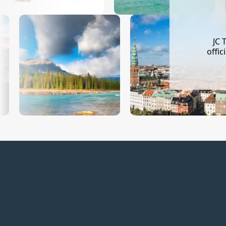
JC 
offic