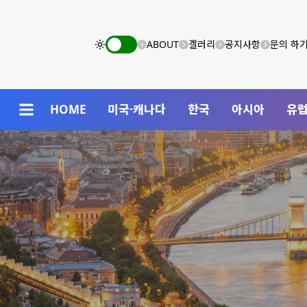
ABOUT
겔러리
공지사항
문의 하
HOME
미국·캐나다
한국
아시아
유