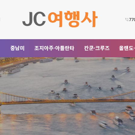
기
77
럽
중남미
조지아주·아틀란타
칸쿤·크루즈
올랜도