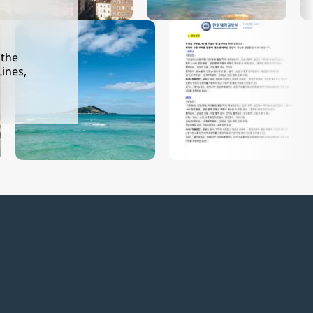
 the
Lines,