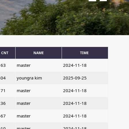
CNT
NAME
TIME
163
master
2024-11-18
804
youngra kim
2025-09-25
171
master
2024-11-18
236
master
2024-11-18
567
master
2024-11-18
910
master
2024-11-18